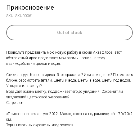
Прикосновение
SKU:
SKU00061
Out of stock
Позвольте представить мою новую работу в серии Аквафлора: этот
абстрактный ирис продолжает мои размышления на тему
взаимодействия цветов и воды.
Стихия воды. Красота ириса. Это отражение? Или сам цветок? Посмотреть
ближе, рассмотреть детали. Цветы и вода. Цветы в воде. Цветы под водой.
Увядают или живут?
Вода даёт жизнь цветку, поддерживает его до увядания. Сохранит ли
увядающий цветок своё очарование?
Carpe diem..
«Прикосновение», август 2022. Масло, холст на подрамнике, лён. 70х70х2
см.
Торцы картины окрашены «под золото».