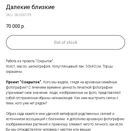
Далекие близкие
SKU:
SKU00159
70 000
р.
Out of stock
Работа из проекта "Сокрытое"
Холст, масло, шелкография, полуглянцевый лак. 50х40 см. Торцы
окрашены.
Проект "Сокрытое".
Кого мы видим, глядя на архивные семейные
фотографии? С течением времени ценность печатной фотографии
утрачивает свое значение: люди, изображенные на фото, представляют
собой отстраненные образы незнакомцев. Как нам выстроить связь с
теми, кого уже нет рядом?
Образ сада кажется мне удачной метафорой родственных связей и
источником ассоциаций с близкими: я дополняю архивную фотографию
изображениями растений и привношу элемент чего-то личного, как если
бы мы отождествляли человека с местом или вещью.