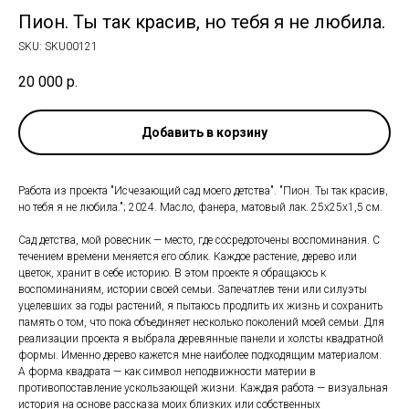
Пион. Ты так красив, но тебя я не любила.
SKU:
SKU00121
20 000
р.
Добавить в корзину
Работа из проекта "Исчезающий сад моего детства". "Пион. Ты так красив,
но тебя я не любила."; 2024. Масло, фанера, матовый лак. 25х25х1,5 см.
Сад детства, мой ровесник — место, где сосредоточены воспоминания. С
течением времени меняется его облик. Каждое растение, дерево или
цветок, хранит в себе историю. В этом проекте я обращаюсь к
воспоминаниям, истории своей семьи. Запечатлев тени или силуэты
уцелевших за годы растений, я пытаюсь продлить их жизнь и сохранить
память о том, что пока объединяет несколько поколений моей семьи. Для
реализации проекта я выбрала деревянные панели и холсты квадратной
формы. Именно дерево кажется мне наиболее подходящим материалом.
А форма квадрата — как символ неподвижности материи в
противопоставление ускользающей жизни. Каждая работа — визуальная
история на основе рассказа моих близких или собственных